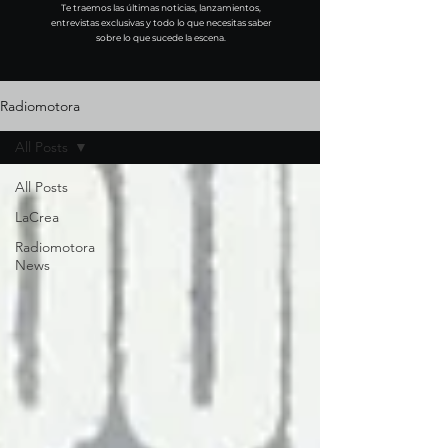
Te traemos las últimas noticias, lanzamientos,
entrevistas exclusivas y todo lo que necesitas saber
sobre lo que sucede la escena.
Radiomotora
All Posts
All Posts
LaCrea
Radiomotora
News