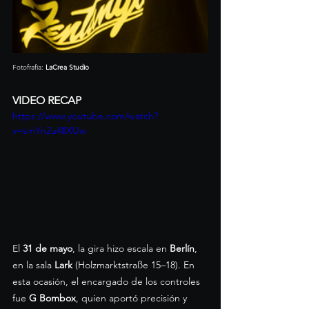
Fotofrafia:
 LaCrea Studio
VIDEO RECAP
https://www.youtube.com/watch?
v=smYn2u48XUw
El 
31 de mayo
, la gira hizo escala en 
Berlín
, 
en la sala 
Lark
 (Holzmarktstraße 15–18). En 
esta ocasión, el encargado de los controles 
fue 
G Bombox
, quien aportó precisión y 