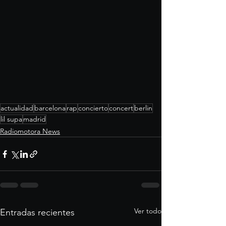
actualidad
barcelona
rap
concierto
concert
berlin
lil supa
madrid
Radiomotora News
Ver todo
Entradas recientes