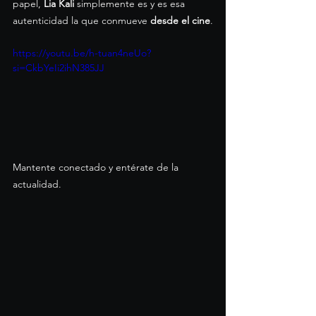
papel, 
Lia Kali 
simplemente es y es esa 
autenticidad la que conmueve 
desde el cine
.
https://youtu.be/h-tuan4neUo?
si=CkbYeIi2ihN385JJ
Mantente conectado y entérate de la 
actualidad.