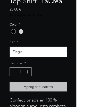
Top-Shirt | LaCrea
Precio
25,00 €
Impuesto excluido
Color
*
Size
*
Cantidad
*
Agregar al carrito
Confeccionada en 100 %
algodón suave, esta camiseta