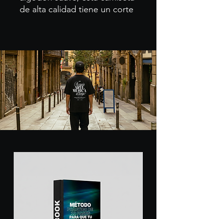
de alta calidad tiene un corte
por encima de la cintura,
creando una silueta moderna
que encanta a l@s amantes
de la moda.
Cuello redondo
Escote bajo
Corte cuadrado
100 % algodón
Preencogida
Teñido reactivo para una
mayor durabilidad del color
Gramaje: 200 g/m², 40 hilos
dobles
Confección con costuras
laterales