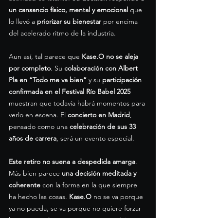
un cansancio físico, mental y emocional
 que 
lo llevó a 
priorizar su bienestar 
por encima 
del acelerado ritmo de la industria.
Aun así, tal parece que 
Kase.O no se aleja 
por completo
. Su 
colaboración con Albert 
Pla en “Todo me va bien”
 y su 
participación 
confirmada en el Festival Río Babel 2025
muestran que todavía habrá momentos para 
verlo en escena. El 
concierto en Madrid
, 
pensado como una 
celebración de sus 33 
años de carrera
, será un evento especial.
Este retiro no suena a despedida amarga
. 
Más bien parece 
una decisión meditada y 
coherente
 con la forma en la que siempre 
ha hecho las cosas. 
Kase.O
 no se va porque 
ya no pueda, se va porque no quiere forzar 