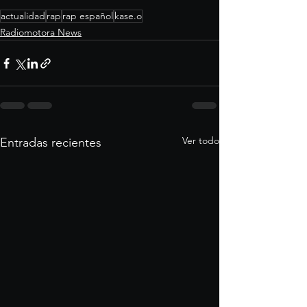
actualidad
rap
rap español
kase.o
Radiomotora News
Ver todo
Entradas recientes