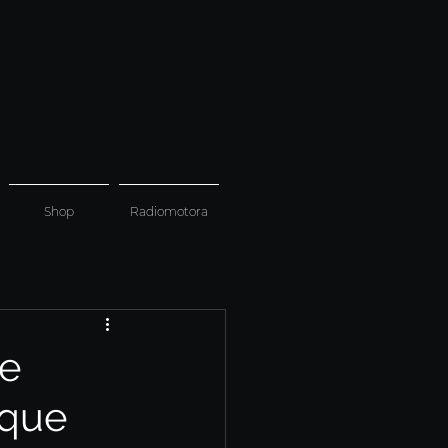
Shop
Radiomotora
se
 que