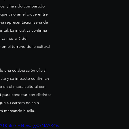
os, y ha sido compartido 
que valoran el cruce entre 
una representación seria de 
tal. La iniciativa confirma 
va más allá del 
en el terreno de lo cultural 
 una colaboración oficial 
esto y su impacto confirman 
o en el mapa cultural con 
 para conectar con distintas 
e su carrera no solo 
stá marcando huella.
9x31Kuk?si=I4-nwIyyXzNA3KQv