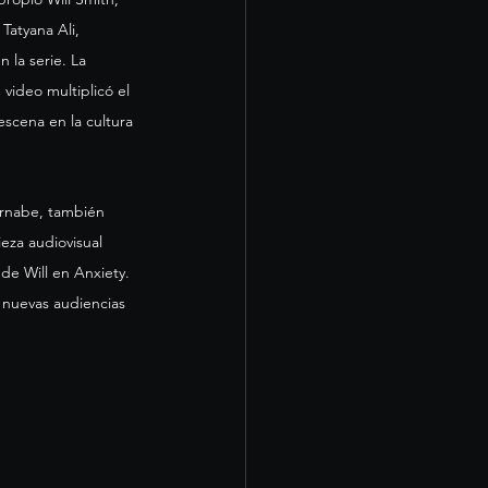
Tatyana Ali, 
 la serie. La 
video multiplicó el 
escena en la cultura 
Bernabe, también 
za audiovisual 
e Will en Anxiety. 
a nuevas audiencias 