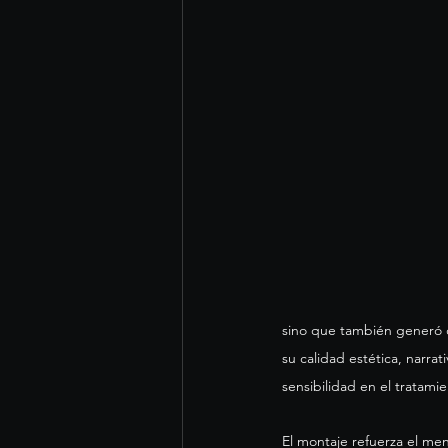
sino que también generó 
su calidad estética, narrati
sensibilidad en el tratami
El montaje refuerza el men