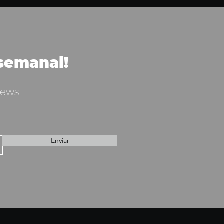
trarse al Olimpo del
hop.
 semanal!
News
Enviar