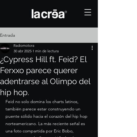
Entrada
Radiomotora
30 abr 2025
1 min de lectura
¿Cypress Hill ft. Feid? El
Ferxxo parece querer
adentrarse al Olimpo del
hip hop.
Feid no solo domina los charts latinos, 
también parece estar construyendo un 
puente sólido hacia el corazón del hip hop 
norteamericano. La más reciente señal es 
una foto compartida por Eric Bobo, 