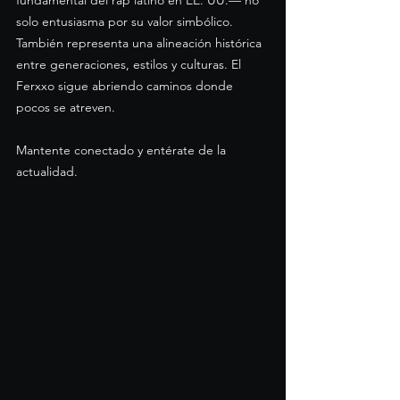
fundamental del rap latino en EE. UU.— no 
solo entusiasma por su valor simbólico. 
También representa una alineación histórica 
entre generaciones, estilos y culturas. El 
Ferxxo sigue abriendo caminos donde 
pocos se atreven.
Mantente conectado y entérate de la 
actualidad.