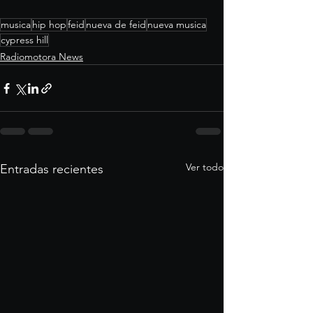
musica
hip hop
feid
nueva de feid
nueva musica
cypress hill
Radiomotora News
Ver todo
Entradas recientes