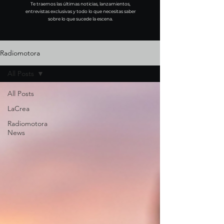
Te traemos las últimas noticias, lanzamientos,
entrevistas exclusivas y todo lo que necesitas saber
sobre lo que sucede la escena.
Radiomotora
All Posts
All Posts
LaCrea
Radiomotora
News