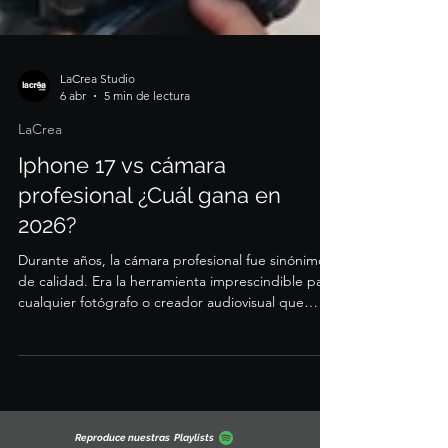
LaCrea Studio
6 abr
5 min de lectura
LaCrea
Iphone 17 vs cámara
profesional ¿Cuál gana en
2026?
Durante años, la cámara profesional fue sinónimo
de calidad. Era la herramienta imprescindible para
cualquier fotógrafo o creador audiovisual que
quisiera tomarse en serio su trabajo. Sin embargo,
en los últimos años, los smartphones han
evolucionado hasta un punto en el que ya no solo
compiten: en muchos casos, dominan. En 2026, la
pregunta ya no es si un móvil puede sustituir a una