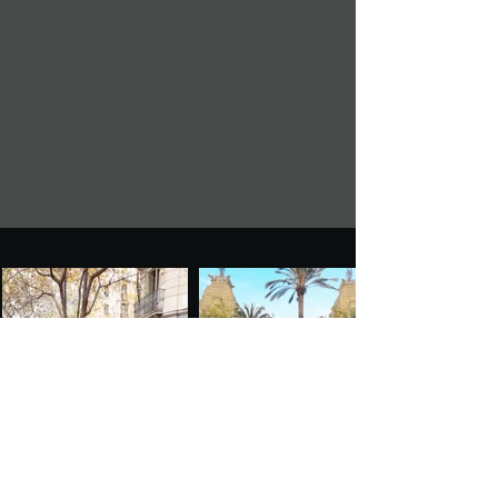
cámara. La cuestión es más precisa: ¿en qué
Reproduce nuestras Playlists
contextos sigue siendo necesaria una cámara
profe