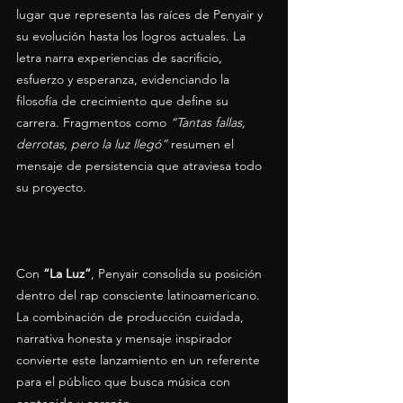
lugar que representa las raíces de Penyair y 
su evolución hasta los logros actuales. La 
letra narra experiencias de sacrificio, 
esfuerzo y esperanza, evidenciando la 
filosofía de crecimiento que define su 
carrera. Fragmentos como 
“Tantas fallas, 
derrotas, pero la luz llegó”
 resumen el 
mensaje de persistencia que atraviesa todo 
su proyecto.
Con 
“La Luz”
, Penyair consolida su posición 
dentro del rap consciente latinoamericano. 
La combinación de producción cuidada, 
narrativa honesta y mensaje inspirador 
convierte este lanzamiento en un referente 
para el público que busca música con 