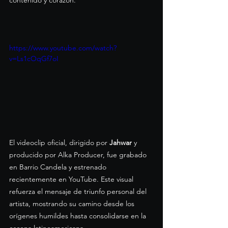
contenido y corazón.
https://www.youtube.com/watch?
v=Ls1cOqGf7oI
El videoclip oficial, dirigido por 
Jahwar
 y 
producido por Alka Producer, fue grabado 
en Barrio Candela y estrenado 
recientemente en YouTube. Este visual 
refuerza el mensaje de triunfo personal del 
artista, mostrando su camino desde los 
orígenes humildes hasta consolidarse en la 