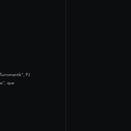
Turromantik”, PJ 
as”, que 