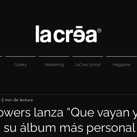
Gallery
Marketing
LaCrea School
Magazine
b
2 min de lectura
owers lanza “Que vayan y
, su álbum más personal