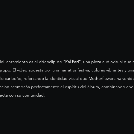
del lanzamiento es el videoclip de 
“Pal Pari”
, una pieza audiovisual que 
 grupo. El video apuesta por una narrativa festiva, colores vibrantes y u
lo caribeño, reforzando la identidad visual que Motherflowers ha veni
ucción acompaña perfectamente el espíritu del álbum, combinando ener
necta con su comunidad.