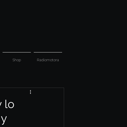
Shop
Radiomotora
 lo
 y