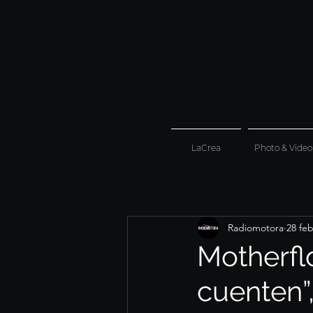
LaCrea
Photo & Video
Radiomotora
28 fe
Motherfl
cuenten”