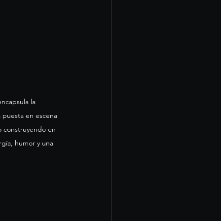
encapsula la 
na puesta en escena 
do construyendo en 
gía, humor y una 