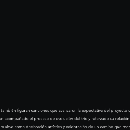
m también figuran canciones que avanzaron la expectativa del proyecto 
 acompañado el proceso de evolución del trío y reforzado su relación
álbum sirve como declaración artística y celebración de un camino que mez