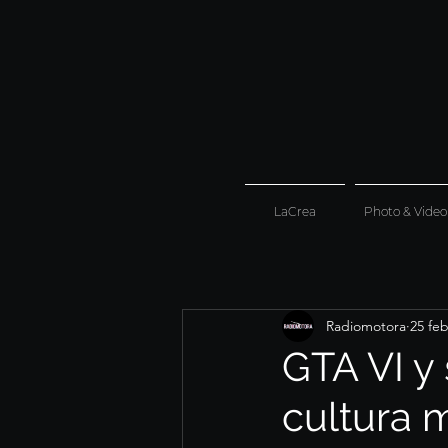
LaCrea
Photo & Video
Radiomotora
25 fe
GTA VI y
cultura 