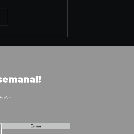
 semanal!
News
Enviar