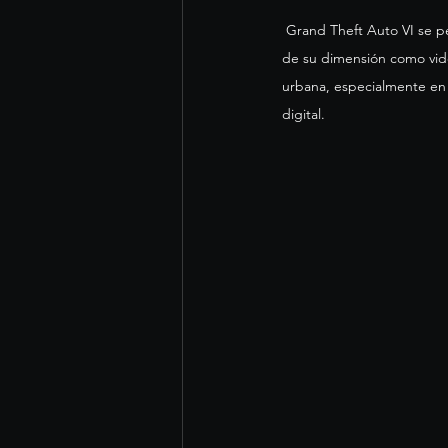
 Grand Theft Auto VI se perfila como uno de los lanzamientos más relevantes del entretenimiento en 2026. Más allá 
de su dimensión como vide
urbana, especialmente en 
digital.  