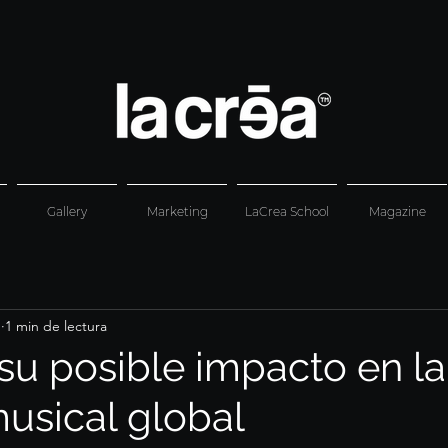
Gallery
Marketing
LaCrea School
Magazine
b
1 min de lectura
 su posible impacto en la
musical global