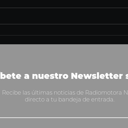
Kanye West y Travis Scott
podrían estar cocinando un
álbum colaborativo en 2026
íbete a nuestro Newsletter
Recibe las últimas noticias de Radiomotora 
directo a tu bandeja de entrada.