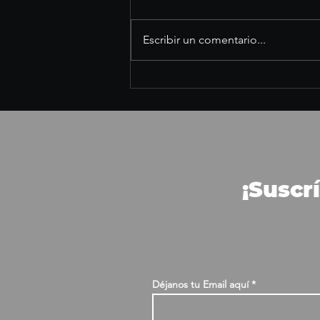
Escribir un comentario...
Busta Rhymes anuncia
“Dillagence 2” con
producción de J Dilla en
2026
¡Suscr
Déjanos tu Email aquí