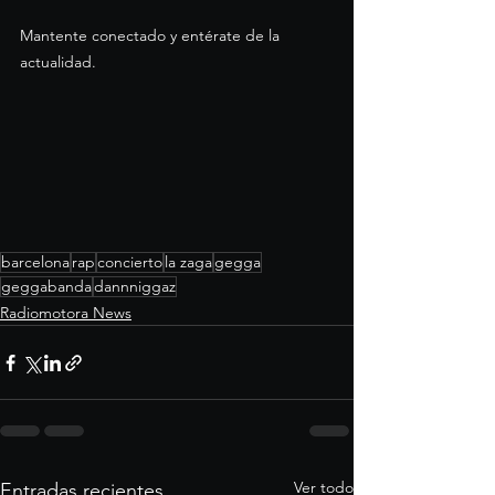
Mantente conectado y entérate de la 
actualidad.
barcelona
rap
concierto
la zaga
gegga
geggabanda
dannniggaz
Radiomotora News
Ver todo
Entradas recientes