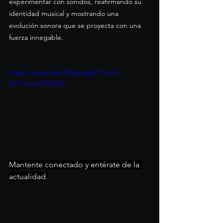
experimentar con sonidos, reafirmando su 
identidad musical y mostrando una 
evolución sonora que se proyecta con una 
fuerza innegable.
https://youtu.be/4HyibsvgtFY?si=4-
8nCmejwkKYpVkL
Mantente conectado y entérate de la 
actualidad.