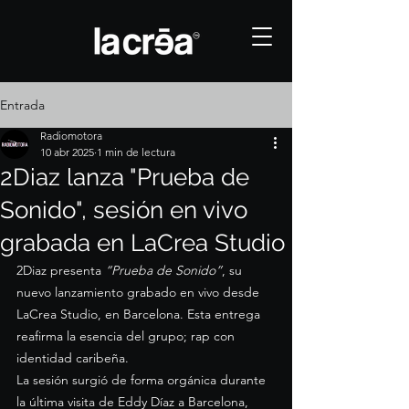
Entrada
Radiomotora
10 abr 2025
1 min de lectura
2Diaz lanza "Prueba de
Sonido", sesión en vivo
grabada en LaCrea Studio
2Diaz presenta 
“Prueba de Sonido”
, su 
nuevo lanzamiento grabado en vivo desde 
LaCrea Studio, en Barcelona. Esta entrega 
reafirma la esencia del grupo; rap con 
identidad caribeña.
La sesión surgió de forma orgánica durante 
la última visita de Eddy Díaz a Barcelona, 