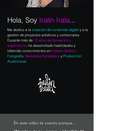
Hola, Soy
Iralin Irala
...
Me dedico a la
creación de contenido digital
y a la
gestión de proyectos artísticos y comerciales.
Durante más de
12 años de
formación y
experiencia
, he desarrollado habilidades y
obtenido conocimientos en
Diseño Gráfico,
Fotografía,
Marketing Estratégico
y
Producción
Audiovisual
.
En este video te cuento porque...