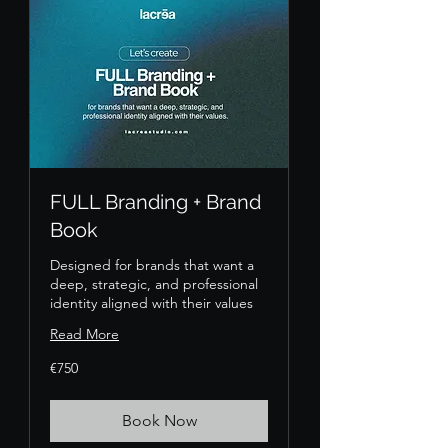
FULL Branding + Brand
Book
Designed for brands that want a
deep, strategic, and professional
identity aligned with their values
Read More
750
€750
euros
Book Now