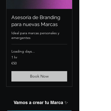
Asesoria de Branding
para nuevas Marcas
Ideal para marcas personales y
emergentes
Loading days...
1 hr
50
€50
euros
Book Now
Vamos a crear tu Marca ✨