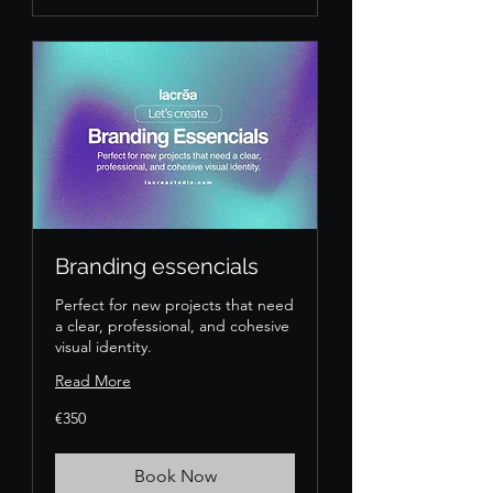
Branding essencials
Perfect for new projects that need
a clear, professional, and cohesive
visual identity.
Read More
350
€350
euros
Book Now